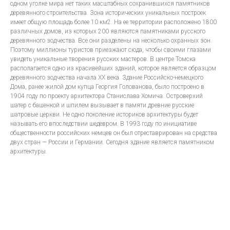
одном уголке мира нет таких масштабных сохранившихся памятников
деревянного строительства. Зона исторических уникальных построек
имеет общую площадь более 10 км2. На ее территории расположено 1800
различных домов, из которых 200 являются памятниками русского
деревянного зодчества. Все они разделены на несколько охранных зон.
Поэтому миллионы туристов приезжают сюда, чтобы своими глазами
увидеть уникальные творения русских мастеров. В центре Томска
располагается одно из красивейших зданий, которое является образцом
деревянного зодчества начала ХХ века. Здание Российско-немецкого
Дома, ранее жилой дом купца Георгия Голованова, было построено в
1904 году по проекту архитектора Станислава Хомича. Островерхий
шатер с башенкой и шпилем вызывает в памяти древние русские
шатровые церкви. Не одно поколение историков архитектуры будет
называть его впоследствии шедевром. В 1993 году по инициативе
общественности российских немцев он был отреставрирован на средства
двух стран — России и Германии. Сегодня здание является памятником
архитектуры.