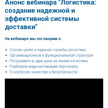
Анонс вебинара "Логистика:
создание надежной и
эффективной системы
доставки"
На вебинаре мы поговорим о:
О роли, целях и задачах службы логистики
Организационной и функциональной структуре
Погрузимся в один день из жизни логистики
Разберем виды мотивации персонала
О контроле, качестве и безопасности